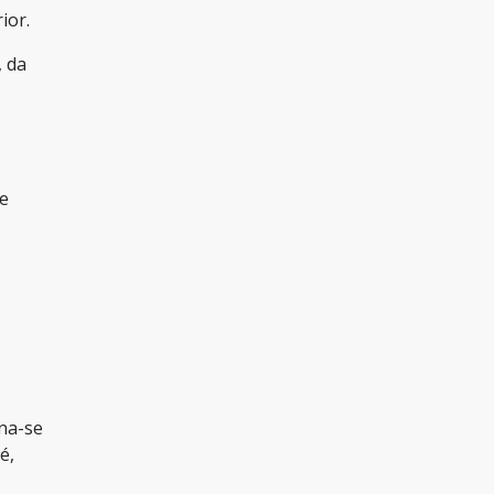
ior.
, da
de
rna-se
é,