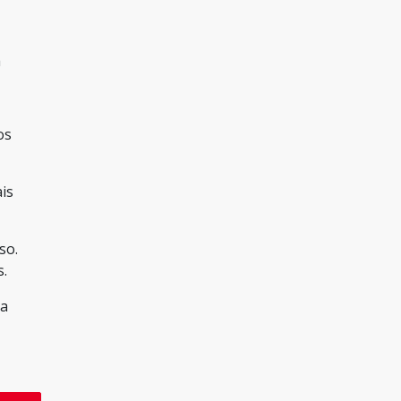
a
os
is
so.
s.
na