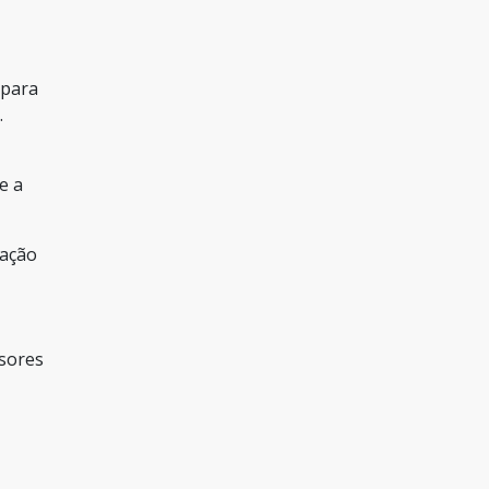
 para
.
e a
ração
ssores