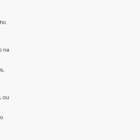
lho
o na
s,
, ou
vo