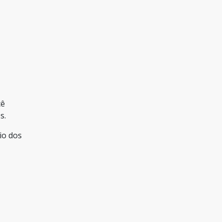
cê
s.
io dos