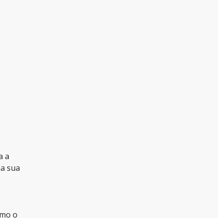
a a
na sua
imo o