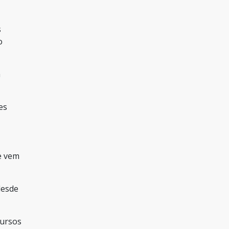
s
o
a
es
e vem
desde
cursos