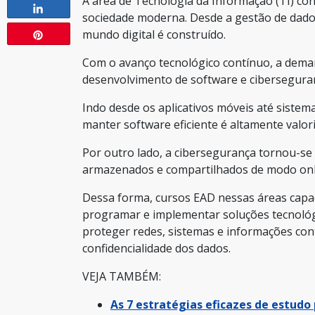
A área de Tecnologia da Informação (TI) co
Compartilhar
sociedade moderna. Desde a gestão de dados 
Compartilhar
mundo digital é construído.
Pin
Com o avanço tecnológico contínuo, a deman
desenvolvimento de software e cibersegura
Indo desde os aplicativos móveis até sistem
manter software eficiente é altamente valor
Por outro lado, a cibersegurança tornou-se 
armazenados e compartilhados de modo onl
Dessa forma, cursos EAD nessas áreas capac
programar e implementar soluções tecnológ
proteger redes, sistemas e informações cont
confidencialidade dos dados.
VEJA TAMBÉM:
As 7 estratégias eficazes de estudo 