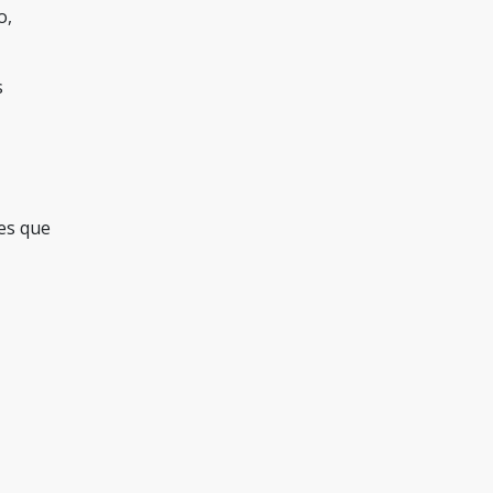
o,
s
es que