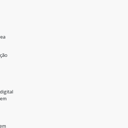
rea
ação
igital
gem
 em