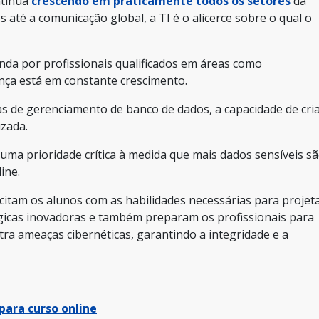
ntinua
crescendo em praticamente todos os setores
da
até a comunicação global, a TI é o alicerce sobre o qual o
da por profissionais qualificados em áreas como
nça está em constante crescimento.
as de gerenciamento de banco de dados, a capacidade de cria
izada.
uma prioridade crítica à medida que mais dados sensíveis s
ine.
itam os alunos com as habilidades necessárias para projeta
icas inovadoras e também preparam os profissionais para
ra ameaças cibernéticas, garantindo a integridade e a
para curso online