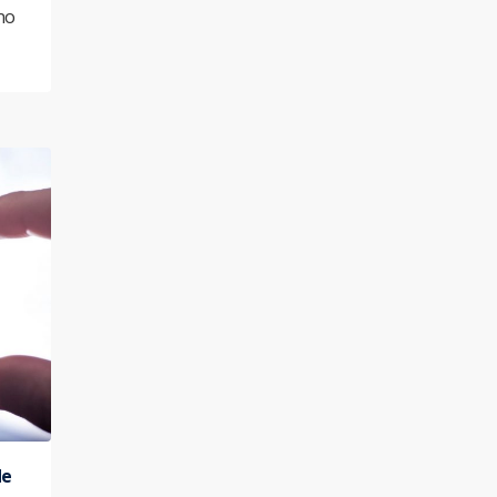
no
de