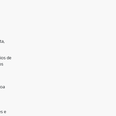
ta,
ios de
os
o
soa
es e