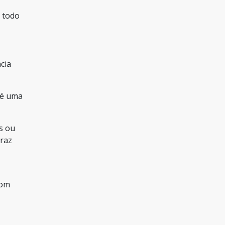
 todo
cia
 é uma
s ou
traz
com