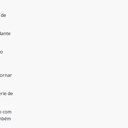
 de
dante
to
tornar
rie de
ão com
ambém